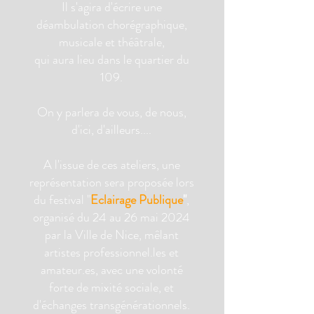
Il s'agira d'écrire une
déambulation chorégraphique,
musicale et théâtrale,
qui aura lieu dans le quartier du
109.
On y parlera de vous, de nous,
d'ici, d'ailleurs....
A l'issue de ces ateliers, une
représentation sera proposée lors
du festival "
Eclairage Publique
"
,
organisé du 24 au 26 mai 2024
par la Ville de Nice, mêlant
artistes professionnel.les et
amateur.es, avec une volonté
forte de mixité sociale, et
d'échanges transgénérationnels.