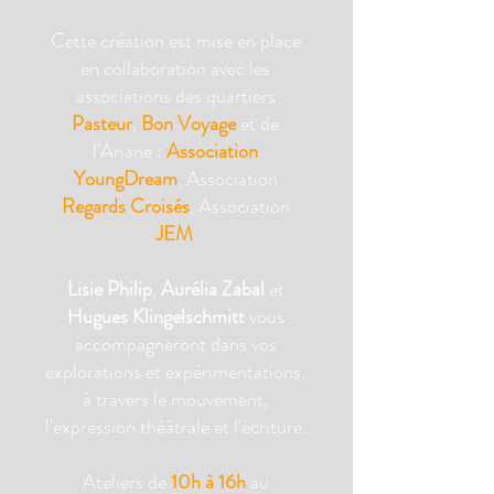
Cette création est mise en place
en collaboration avec les
associations des quartiers
Pasteur
,
Bon Voyage
et de
l'Ariane :
Association
YoungDream
, Association
Regards Croisés
, Association
JEM
.
Lisie Philip
,
Aurélia Zabal
et
Hugues Klingelschmitt
vous
accompagneront dans vos
explorations et expérimentations,
à travers le mouvement,
l'expression théâtrale et l'écriture.
Ateliers de
10h à 16h
au