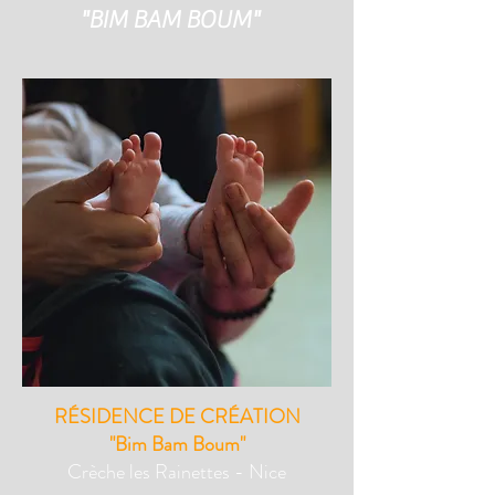
"BIM BAM BOUM"
RÉSIDENCE DE CRÉATION
"Bim Bam Boum"
Crèche les Rainettes - Nice