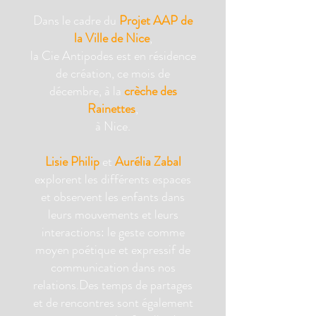
Dans le cadre du
Projet AAP de
la Ville de Nice
,
la Cie Antipodes est en résidence
de création, ce mois de
décembre, à la
crèche des
Rainettes
,
à Nice.
Lisie Philip
et
Aurélia Zabal
explorent les différents espaces
et observent les enfants dans
leurs mouvements et leurs
interactions: le geste comme
moyen poétique et expressif de
communication dans nos
relations.Des temps de partages
et de rencontres sont également