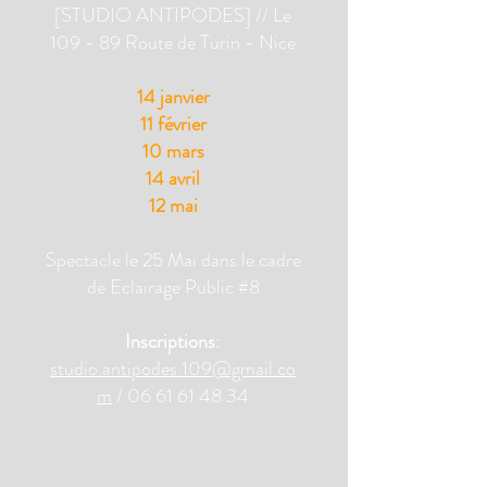
[STUDIO ANTIPODES] // Le
109 - 89 Route de Turin - Nice
14 janvier
11 février
10 mars
14 avril
12 mai
Spectacle le 25 Mai dans le cadre
de Eclairage Public #8
Inscriptions
:
studio.antipodes.109@gmail.co
m
/
06 61 61 48 34