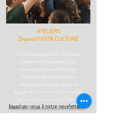
ATELIERS
Dispositif 100% CULTURE
Ecole maternelle du Château
Création d'une petite pièce
chorégraphique de 5mn par
classe en réinvestissant un
vocabulaire chorégraphique
appris et un matériel inventé par
les enfants autour d'un thème
Inscrivez-vous à notre newsletter !
choisi en concertation avec
l'équipe enseignante et en rapport
avec le projet d'école: cette
année, les 4 saisons.