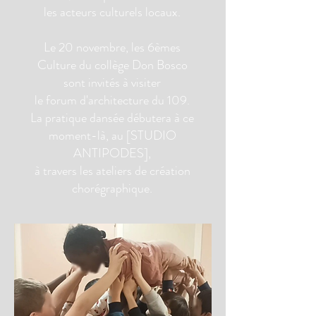
les acteurs culturels locaux.
Le 20 novembre, les 6èmes
Culture du collège Don Bosco
sont invités à visiter
le forum d'architecture du 109.
La pratique dansée débutera à ce
moment-là, au [STUDIO
ANTIPODES],
à travers les ateliers de création
chorégraphique.